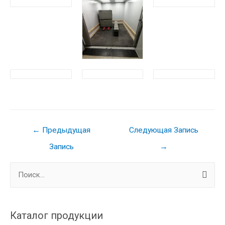
Навигация
←
Предыдущая
Следующая Запись
по
Запись
→
записям
Н
а
й
т
Каталог продукции