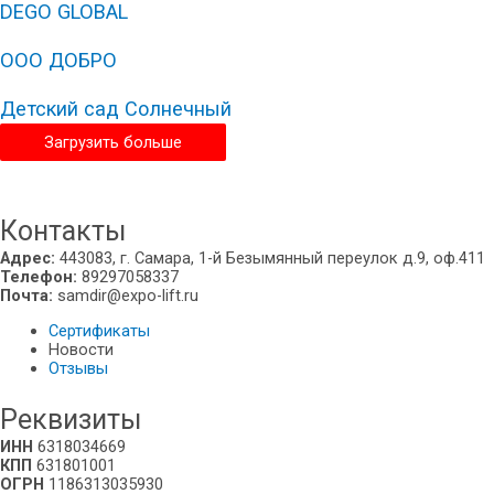
DEGO GLOBAL
ООО ДОБРО
Детский сад Солнечный
Загрузить больше
Нижний Новгород
Контакты
Адрес:
443083, г. Самара, 1-й Безымянный переулок д.9, оф.411
Телефон:
89297058337
Почта:
samdir@expo-lift.ru
Сертификаты
Новости
Отзывы
Реквизиты
ИНН
6318034669
КПП
631801001
ОГРН
1186313035930