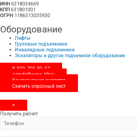
ИНН
6318034669
КПП
631801001
ОГРН
1186313035930
Оборудование
Лифты
Грузовые подъемники
Инвалидные подъемники
Эскалаторы и другое подъемное оборудование
8-929-705-83-37
samdir@expo-lift.ru
Консультация эксперта
Скачать опросный лиcт
×
Получить расчёт